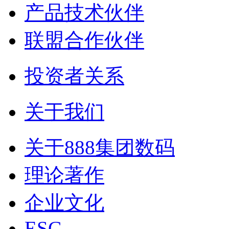
产品技术伙伴
联盟合作伙伴
投资者关系
关于我们
关于888集团数码
理论著作
企业文化
ESG