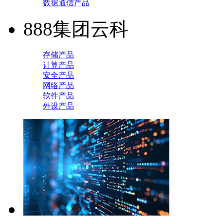
数据通信产品
888集团云科
存储产品
计算产品
安全产品
网络产品
软件产品
外设产品