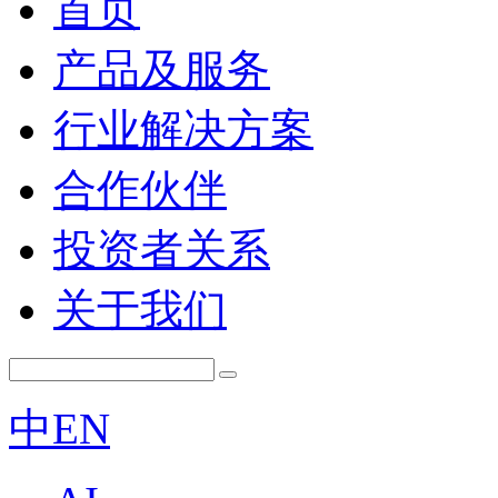
首页
产品及服务
行业解决方案
合作伙伴
投资者关系
关于我们
中
EN