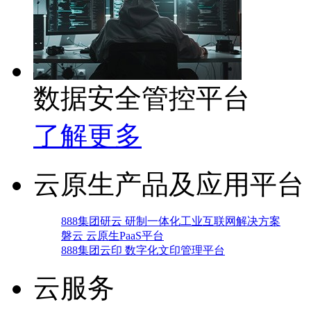
数据安全管控平台
了解更多
云原生产品及应用平台
888集团研云 研制一体化工业互联网解决方案
磐云 云原生PaaS平台
888集团云印 数字化文印管理平台
云服务