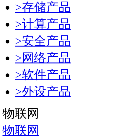
>存储产品
>计算产品
>安全产品
>网络产品
>软件产品
>外设产品
物联网
物联网