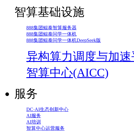
智算基础设施
888集团鲲泰智算服务器
888集团鲲泰问学一体机
888集团鲲泰问学一体机DeepSeek版
异构算力调度与加速
智算中心(AICC)
服务
DC·AI生态创新中心
AI服务
AI培训
智算中心运营服务