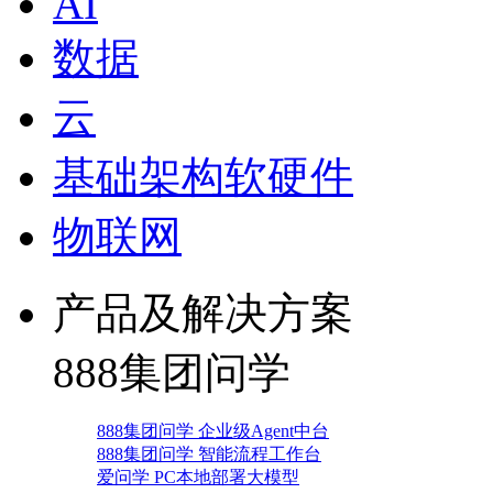
AI
数据
云
基础架构软硬件
物联网
产品及解决方案
888集团问学
888集团问学 企业级Agent中台
888集团问学 智能流程工作台
爱问学 PC本地部署大模型