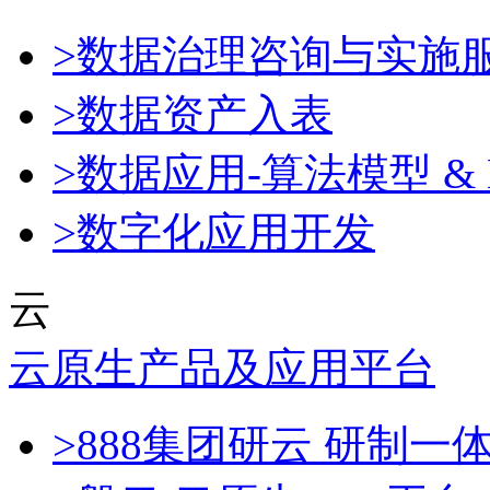
>数据治理咨询与实施
>数据资产入表
>数据应用-算法模型 & 
>数字化应用开发
云
云原生产品及应用平台
>888集团研云 研制