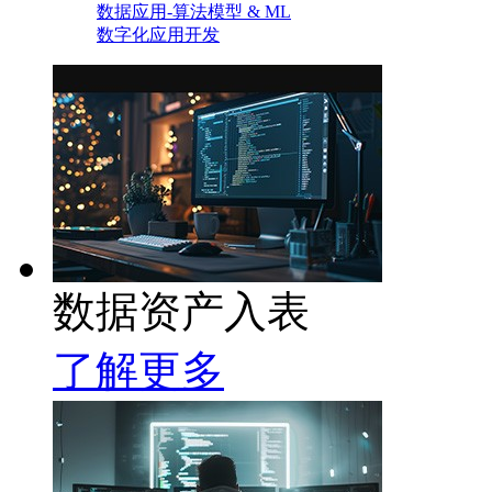
数据应用-算法模型 & ML
数字化应用开发
数据资产入表
了解更多