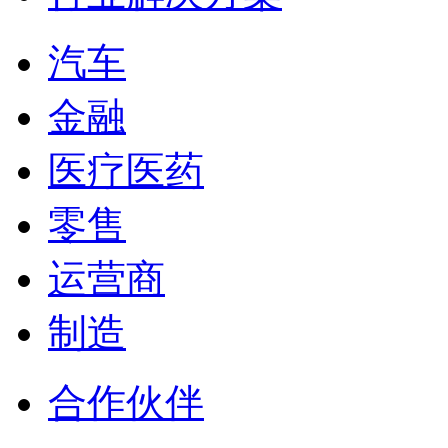
汽车
金融
医疗医药
零售
运营商
制造
合作伙伴