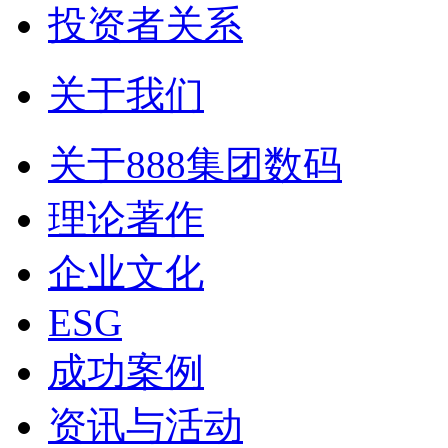
投资者关系
关于我们
关于888集团数码
理论著作
企业文化
ESG
成功案例
资讯与活动