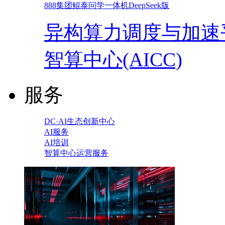
888集团鲲泰问学一体机DeepSeek版
异构算力调度与加速
智算中心(AICC)
服务
DC·AI生态创新中心
AI服务
AI培训
智算中心运营服务