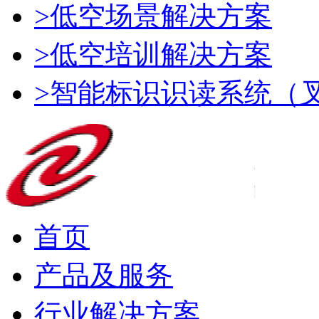
>低空场景解决方案
>低空培训解决方案
>智能标识识读系统（
首页
产品及服务
行业解决方案