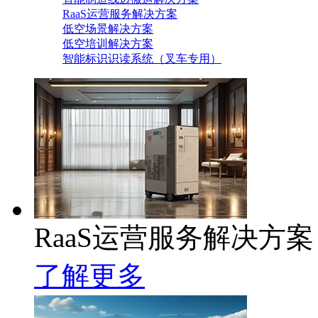
RaaS运营服务解决方案
低空场景解决方案
低空培训解决方案
智能标识识读系统（叉车专用）
RaaS运营服务解决方案
了解更多