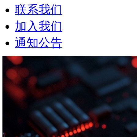
联系我们
加入我们
通知公告