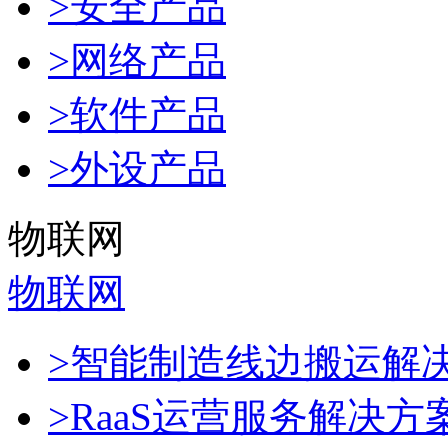
>安全产品
>网络产品
>软件产品
>外设产品
物联网
物联网
>智能制造线边搬运解
>RaaS运营服务解决方