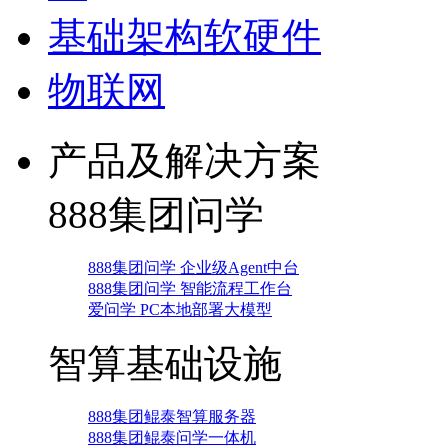
基础架构软硬件
物联网
产品及解决方案
888集团问学
888集团问学 企业级Agent中台
888集团问学 智能流程工作台
爱问学 PC本地部署大模型
智算基础设施
888集团鲲泰智算服务器
888集团鲲泰问学一体机