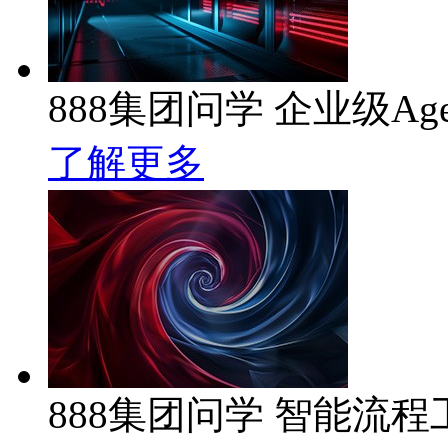
888集团问学 企业级Ag
了解更多
888集团问学 智能流程