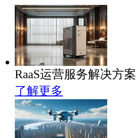
RaaS运营服务解决方案
了解更多