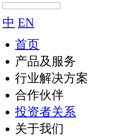
中
EN
首页
产品及服务
行业解决方案
合作伙伴
投资者关系
关于我们