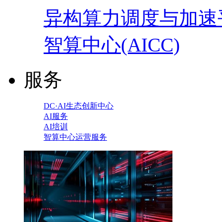
异构算力调度与加速
智算中心(AICC)
服务
DC·AI生态创新中心
AI服务
AI培训
智算中心运营服务