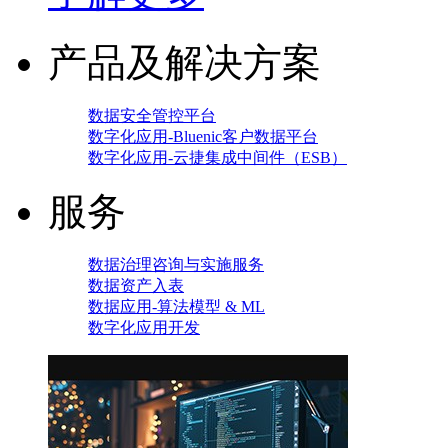
产品及解决方案
数据安全管控平台
数字化应用-Bluenic客户数据平台
数字化应用-云捷集成中间件（ESB）
服务
数据治理咨询与实施服务
数据资产入表
数据应用-算法模型 & ML
数字化应用开发