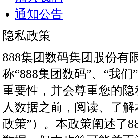
通知公告
隐私政策
888集团数码集团股份
称“888集团数码”、
重要性，并会尊重您的
人数据之前，阅读
政策”）。本政策阐述了8