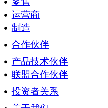
零售
运营商
制造
合作伙伴
产品技术伙伴
联盟合作伙伴
投资者关系