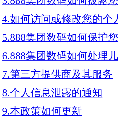
3.888集团数码如何披露
4.如何访问或修改您的个
5.888集团数码如何保护
6.888集团数码如何处理
7.第三方提供商及其服务
8.个人信息泄露的通知
9.本政策如何更新