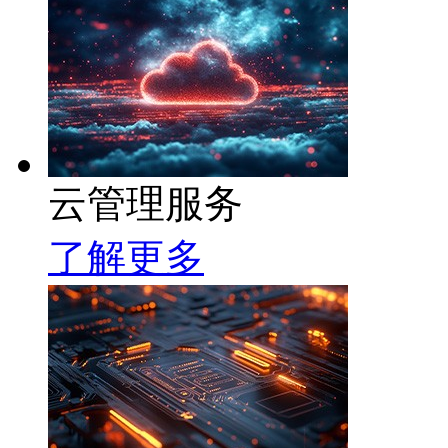
云管理服务
了解更多