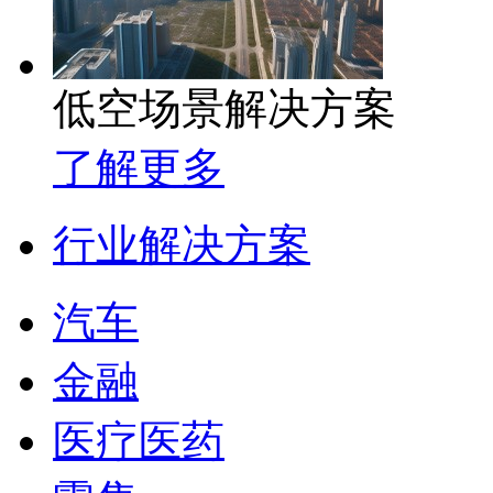
低空场景解决方案
了解更多
行业解决方案
汽车
金融
医疗医药