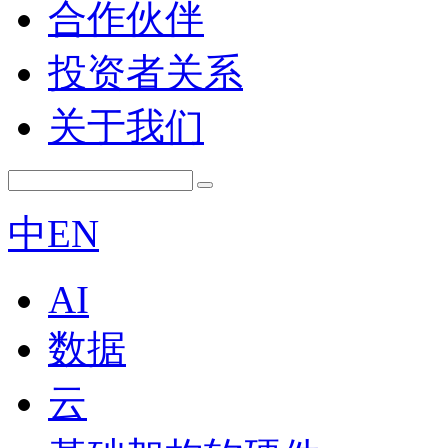
合作伙伴
投资者关系
关于我们
中
EN
AI
数据
云