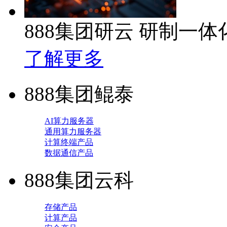
888集团研云 研制一
了解更多
888集团鲲泰
AI算力服务器
通用算力服务器
计算终端产品
数据通信产品
888集团云科
存储产品
计算产品