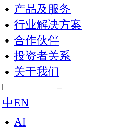
产品及服务
行业解决方案
合作伙伴
投资者关系
关于我们
中
EN
AI