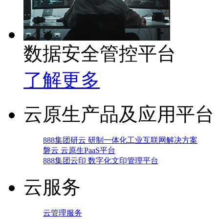
数据安全管控平台
了解更多
云原生产品及应用平台
888集团研云 研制一体化工业互联网解决方案
磐云 云原生PaaS平台
888集团云印 数字化文印管理平台
云服务
云管理服务