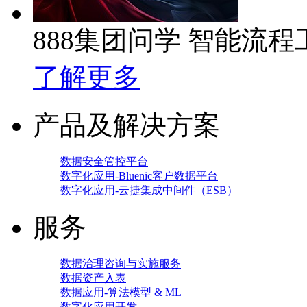
888集团问学 智能流程
了解更多
产品及解决方案
数据安全管控平台
数字化应用-Bluenic客户数据平台
数字化应用-云捷集成中间件（ESB）
服务
数据治理咨询与实施服务
数据资产入表
数据应用-算法模型 & ML
数字化应用开发