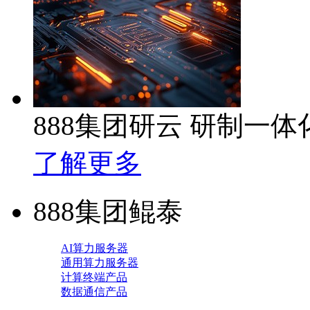
888集团研云 研制一
了解更多
888集团鲲泰
AI算力服务器
通用算力服务器
计算终端产品
数据通信产品