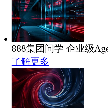
888集团问学 企业级Ag
了解更多