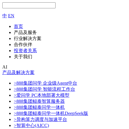
中
EN
首页
产品及服务
行业解决方案
合作伙伴
投资者关系
关于我们
AI
产品及解决方案
>888集团问学 企业级Agent中台
>888集团问学 智能流程工作台
>爱问学 PC本地部署大模型
>888集团鲲泰智算服务器
>888集团鲲泰问学一体机
>888集团鲲泰问学一体机DeepSeek版
>异构算力调度与加速平台
>智算中心(AICC)